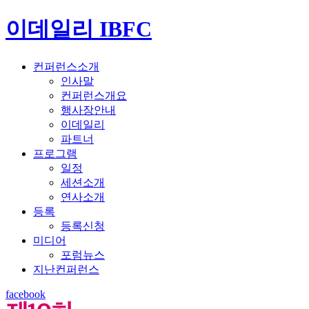
이데일리 IBFC
컨퍼런스소개
인사말
컨퍼런스개요
행사장안내
이데일리
파트너
프로그램
일정
세션소개
연사소개
등록
등록신청
미디어
포럼뉴스
지난컨퍼런스
facebook