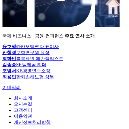
국제 비즈니스 · 금융 컨퍼런스
주요 연사 소개
윤호영
카카오뱅크 대표이사
안철경
보험연구원 원장
최화인
블록체인 에반젤리스트
김종승
SK텔레콤 리더
조영서
KB경영연구소장
최용민
한화손해보험 상무
이데일리
회사소개
오시는길
고객센터
이용약관
개인정보처리방침