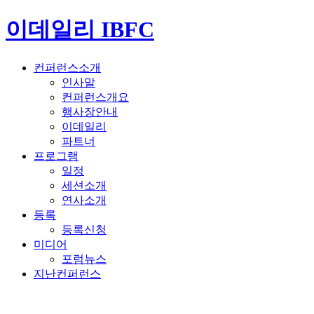
이데일리 IBFC
컨퍼런스소개
인사말
컨퍼런스개요
행사장안내
이데일리
파트너
프로그램
일정
세션소개
연사소개
등록
등록신청
미디어
포럼뉴스
지난컨퍼런스