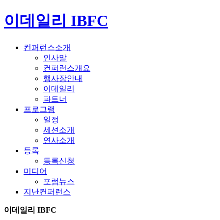
이데일리 IBFC
컨퍼런스소개
인사말
컨퍼런스개요
행사장안내
이데일리
파트너
프로그램
일정
세션소개
연사소개
등록
등록신청
미디어
포럼뉴스
지난컨퍼런스
이데일리 IBFC