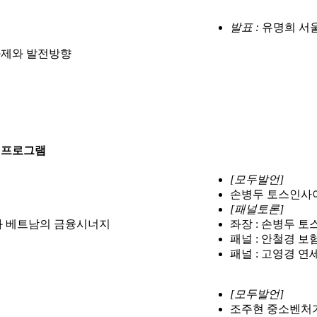
발표 :
유명희 서
과제와 발전방향
프로그램
[모두발언]
손병두 토스인사이
[패널토론]
과 베트남의 금융시너지
좌장 : 손병두 토
패널 : 안철경 
패널 : 고영경 
[모두발언]
조주현 중소벤처기