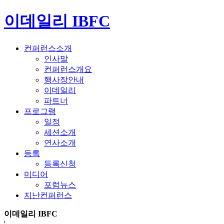
이데일리 IBFC
컨퍼런스소개
인사말
컨퍼런스개요
행사장안내
이데일리
파트너
프로그램
일정
세션소개
연사소개
등록
등록신청
미디어
포럼뉴스
지난컨퍼런스
이데일리 IBFC
'