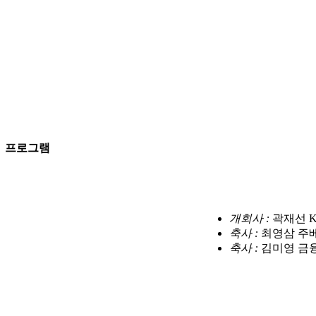
프로그램
개회사 :
곽재선 
축사 :
최영삼 주
축사 :
김미영 금