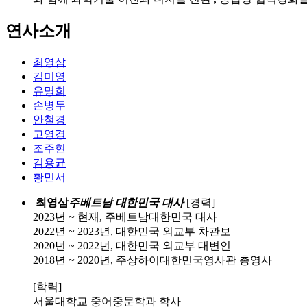
연사소개
최영삼
김미영
유명희
손병두
안철경
고영경
조주현
김용균
황민서
최영삼
주베트남 대한민국 대사
[경력]
2023년 ~ 현재, 주베트남대한민국 대사
2022년 ~ 2023년, 대한민국 외교부 차관보
2020년 ~ 2022년, 대한민국 외교부 대변인
2018년 ~ 2020년, 주상하이대한민국영사관 총영사
[학력]
서울대학교 중어중문학과 학사